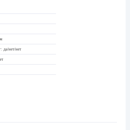
мм
:
да/нет/нет
ет